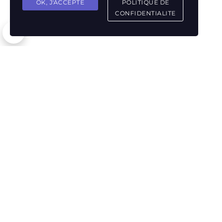
OK, J'ACCEPTE
POLITIQUE DE
CONFIDENTIALITE
Newest
Oldest
Price high
Price low
Filters