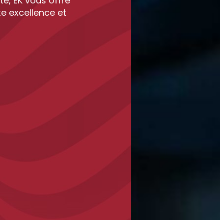
te, EK vous offre
te excellence et