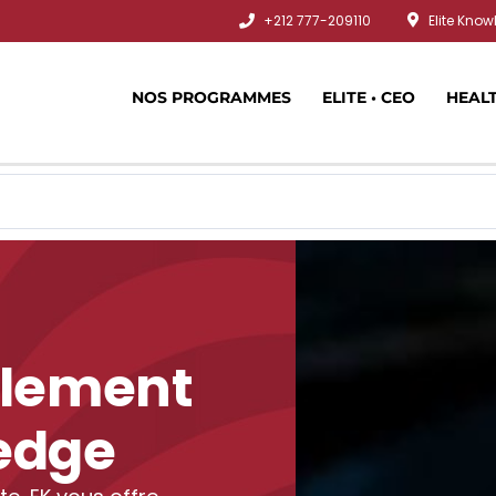
+212 777-209110
Elite Kno
NOS PROGRAMMES
ELITE • CEO
HEAL
plement
ledge