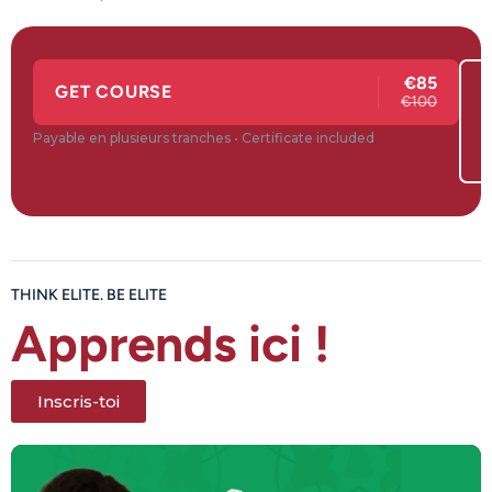
€85
GET COURSE
€100
Payable en plusieurs tranches • Certificate included
THINK ELITE. BE ELITE
Apprends ici !
Inscris-toi