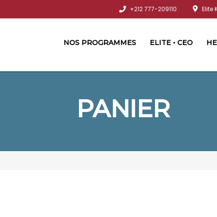
+212 777-209110
Elite
NOS PROGRAMMES
ELITE • CEO
HE
PANIER