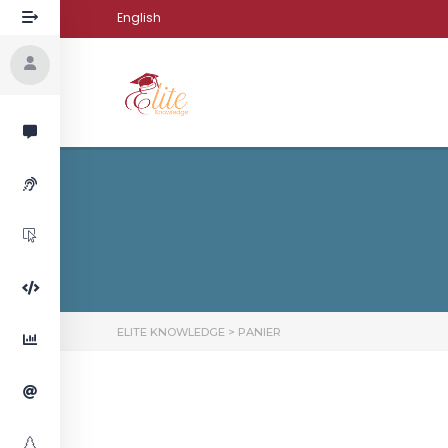
English
ELITE KNOWLEDGE
>
PANIER