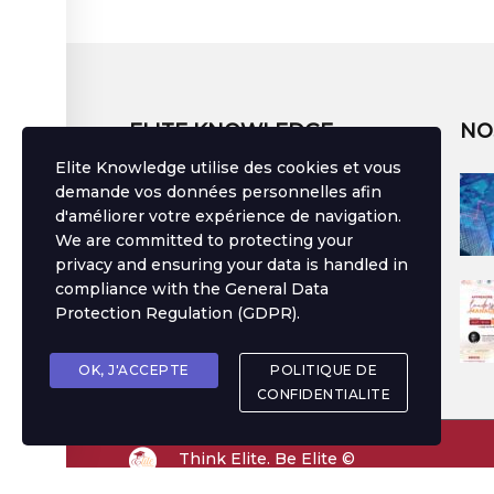
ELITE KNOWLEDGE
NO
Elite Knowledge utilise des cookies et vous
Bâtir une vie, c'est semer, arroser et
demande vos données personnelles afin
devenir témoin des fruits.
d'améliorer votre expérience de navigation.
We are committed to protecting your
Développez des compétences uniques
avec Elite Knowledge.
privacy and ensuring your data is handled in
compliance with the
General Data
Protection Regulation (GDPR)
.
SUIVEZ UN COURS
OK, J'ACCEPTE
POLITIQUE DE
CONFIDENTIALITE
Think Elite. Be Elite ©