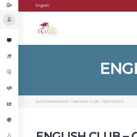
English
ENGL
ELITE KNOWLEDGE
>
ENGLISH CLUB – CERTIFICATE
ENGLISH CLUB – 