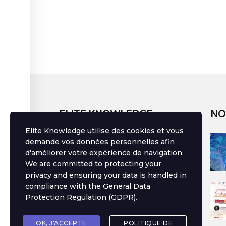
ELITE KNOWLEDGE
NO
Elite Knowledge utilise des cookies et vous
Bâtir une vie, c'est semer, arroser et
demande vos données personnelles afin
devenir témoin des fruits.
d'améliorer votre expérience de navigation.
We are committed to protecting your
Développez des compétences uniques
avec Elite Knowledge.
privacy and ensuring your data is handled in
compliance with the
General Data
Protection Regulation (GDPR)
.
SUIVEZ UN COURS
OK, J'ACCEPTE
POLITIQUE DE