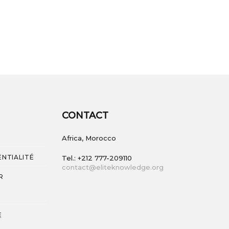
CONTACT
Africa, Morocco
ENTIALITÉ
Tel.: +212 777-209110
contact@eliteknowledge.org
R
E