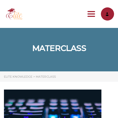
Toggle na
MATERCLASS
ELITE KNOWLEDGE
>
MATERCLASS