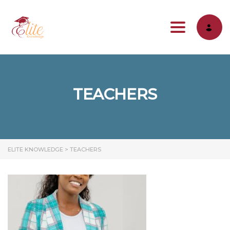
Toggle na
TEACHERS
ELITE KNOWLEDGE
>
TEACHERS